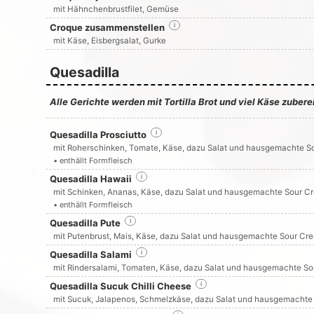
mit Hähnchenbrustfilet, Gemüse
Croque zusammenstellen
i
mit Käse, Eisbergsalat, Gurke
Quesadilla
Alle Gerichte werden mit Tortilla Brot und viel Käse zuberei
Quesadilla Prosciutto
i
mit Roherschinken, Tomate, Käse, dazu Salat und hausgemachte S
• enthällt Formfleisch
Quesadilla Hawaii
i
mit Schinken, Ananas, Käse, dazu Salat und hausgemachte Sour C
• enthällt Formfleisch
Quesadilla Pute
i
mit Putenbrust, Mais, Käse, dazu Salat und hausgemachte Sour Cr
Quesadilla Salami
i
mit Rindersalami, Tomaten, Käse, dazu Salat und hausgemachte S
Quesadilla Sucuk Chilli Cheese
i
mit Sucuk, Jalapenos, Schmelzkäse, dazu Salat und hausgemachte