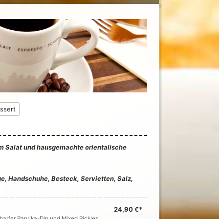
ssert
hem Salat und hausgemachte orientalische
ange, Handschuhe, Besteck, Servietten, Salz,
24,90 €*
charfer Paprika-Dip und Mixed Pickles