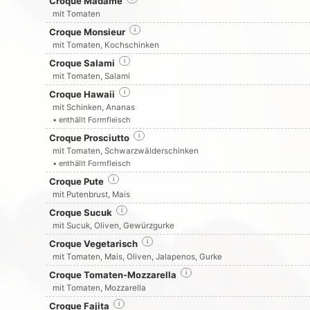
Croque Madame
mit Tomaten
Croque Monsieur
i
mit Tomaten, Kochschinken
Croque Salami
i
mit Tomaten, Salami
Croque Hawaii
i
mit Schinken, Ananas
• enthällt Formfleisch
Croque Prosciutto
i
mit Tomaten, Schwarzwälderschinken
• enthällt Formfleisch
Croque Pute
i
mit Putenbrust, Mais
Croque Sucuk
i
mit Sucuk, Oliven, Gewürzgurke
Croque Vegetarisch
i
mit Tomaten, Mais, Oliven, Jalapenos, Gurke
Croque Tomaten-Mozzarella
i
mit Tomaten, Mozzarella
Croque Fajita
i