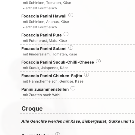
mit Schinken, Tomaten, Käse
• enthällt Formfleisch
Focaccia Panini Hawaii
i
mit Schinken, Ananas, Käse
• enthällt Formfleisch
Focaccia Panini Pute
i
mit Putenbrust, Mais, Käse
Focaccia Panini Salami
i
mit Rindersalami, Tomaten, Käse
Focaccia Panini Sucuk-Chilli-Cheese
i
mit Sucuk, Jalapenos, Käse
Focaccia Panini Chicken-Fajita
i
mit Hähnchenfleisch, Gemüse, Käse
Panini zusammenstellen
i
mit Zutaten nach Wahl
Croque
Alle Gerichte werden mit Käse, Eisbergsalat, Gurke und 1 x
i