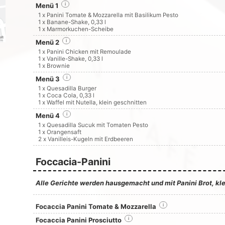
Menü 1
i
1 x Panini Tomate & Mozzarella mit Basilikum Pesto
1 x Banane-Shake, 0,33 l
1 x Marmorkuchen-Scheibe
Menü 2
i
1 x Panini Chicken mit Remoulade
1 x Vanille-Shake, 0,33 l
1 x Brownie
Menü 3
i
1 x Quesadilla Burger
1 x Coca Cola, 0,33 l
1 x Waffel mit Nutella, klein geschnitten
Menü 4
i
1 x Quesadilla Sucuk mit Tomaten Pesto
1 x Orangensaft
2 x Vanilleis-Kugeln mit Erdbeeren
Foccacia-Panini
Alle Gerichte werden hausgemacht und mit Panini Brot, kle
Focaccia Panini Tomate & Mozzarella
i
Focaccia Panini Prosciutto
i