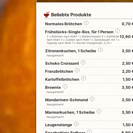
Beliebte Produkte
Normales Brötchen
i
0,70 
Frühstücks-Single-Box, für 1 Person
i
13,90 
2 x Brötchen nach Wahl 1 x Buttercroissant 4 x Aufstriche
nach Wahl 3 x Zutaten nach Wahl 1 x Speisequark mit 1 x
Topping nach Wahl 1 x frischer Orangensaft, 0,25 l
Zitronenkuchen, 1 Scheibe
i
3,50 
hausgemacht
Schoko Croissant
i
2,50 
Franzbrötchen
i
2,20 
Kartoffelbrötchen
i
1,50 
Brownie
i
3,50 
hausgemacht
Mandarinen-Schmand
i
3,50 
hausgemacht
Marmorkuchen, 1 Scheibe
i
3,50 
hausgemacht
Laugenstange
i
1,50 
Spaghettieis Erdbeer
i
8,90 