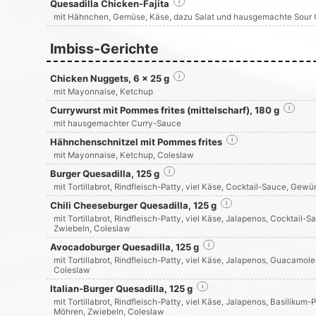
Quesadilla Chicken-Fajita
i
mit Hähnchen, Gemüse, Käse, dazu Salat und hausgemachte Sour
Imbiss-Gerichte
Chicken Nuggets, 6 x 25 g
i
mit Mayonnaise, Ketchup
Currywurst mit Pommes frites (mittelscharf), 180 g
i
mit hausgemachter Curry-Sauce
Hähnchenschnitzel mit Pommes frites
i
mit Mayonnaise, Ketchup, Coleslaw
Burger Quesadilla, 125 g
i
mit Tortillabrot, Rindfleisch-Patty, viel Käse, Cocktail-Sauce, Gew
Chili Cheeseburger Quesadilla, 125 g
i
mit Tortillabrot, Rindfleisch-Patty, viel Käse, Jalapenos, Cocktail
Zwiebeln, Coleslaw
Avocadoburger Quesadilla, 125 g
i
mit Tortillabrot, Rindfleisch-Patty, viel Käse, Jalapenos, Guacamol
Coleslaw
Italian-Burger Quesadilla, 125 g
i
mit Tortillabrot, Rindfleisch-Patty, viel Käse, Jalapenos, Basilikum
Möhren, Zwiebeln, Coleslaw