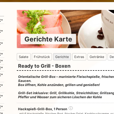
€*
€*
Gerichte Karte
€*
€*
Salate
Frühstück
Gerichte
Extras
Getränke
De
€*
Ready to Grill - Boxen
€*
€*
Orientalische Grill-Box – marinierte Fleischspieße, frisc
Saucen.
Box öffnen, Kohle anzünden, grillen und genießen!
€*
Grill-Set inklusive: Grill, Grillkohle, Streichhölzer, Grillz
€*
Pfeffer und Wasser zum sicheren Löschen der Kohle
€*
Hackspieß-Grill-Box, 1 Person
i
€*
mit 6 Hackspieße, frisches Brot, frischer Salat, Knoblauchcreme, s